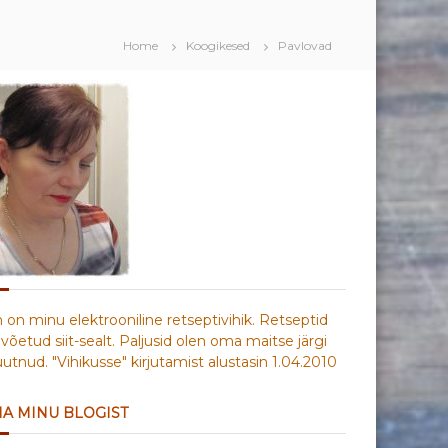
Home
Koogikesed
Pavlovad
n on minu elektrooniline retseptivihik. Retseptid
võetud siit-sealt. Paljusid olen oma maitse järgi
tnud. "Vihikusse" kirjutamist alustasin 1.04.2010
IA MINU BLOGIST