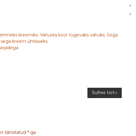
 pehmeks kreemiks. Vahusta koor tugevaks vahuks. Sega
a sega kreem ühtlaseks.
arjadega.
Suflee tort
on tähistatud
*
-ga