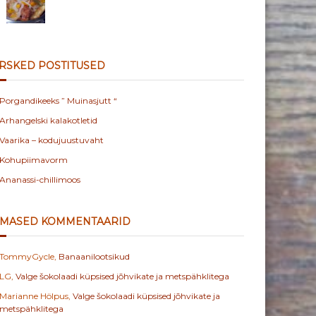
RSKED POSTITUSED
Porgandikeeks ” Muinasjutt “
Arhangelski kalakotletid
Vaarika – kodujuustuvaht
Kohupiimavorm
Ananassi-chillimoos
IMASED KOMMENTAARID
TommyGycle
,
Banaanilootsikud
LG
,
Valge šokolaadi küpsised jõhvikate ja metspähklitega
Marianne Hölpus
,
Valge šokolaadi küpsised jõhvikate ja
metspähklitega