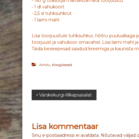
• 150 g toasooja maitsestamata toorjuustu
• 1 dl vahukoort
• 2,5 sl tuhksuhkrut
• 1 laimi mahl
Lisa toorjuustule tuhksuhkur, hõõru puulusikaga
toorjuust ja vahukoor omavahel. Lisa laimi mahl j
Täida beseepesad saadud kreemiga ja kaunista m
,
Arhiiv
Koogikesed
N
Värskekurgi-lillkapsasalat
a
v
Lisa kommentaar
i
Sinu e-postiaadressi ei avaldata.
Nõutavad väljad 