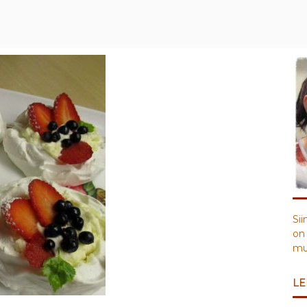
Sii
on 
muu
LE