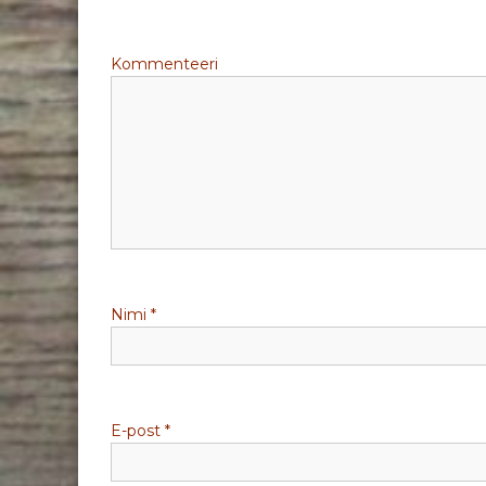
g
Kommenteeri
e
e
r
i
m
Nimi
*
i
n
e
E-post
*