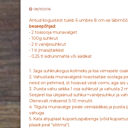
08/11/2016
Antud kogustest tuleb 6 umbes 8 cm-se läbimõ
beseepõhjad:
• 2 toasooja munavalget
• 100g suhkrut
• 2 tl vaniljesuhkrut
• 1 tl (maisi)tärklist
• 0,25 tl sidrunimahla või äädikat
1. Jaga suhkrukogus kolmeks ja lisa viimasele osale
2. Vahustada munavalgeid noaotsatäie soolaga p
need on pehmed, st hoiavad veidi vormi, aga siis v
3. Puista vahu sekka 1 osa suhkrust ja vahusta 2 min
Seejärel lisa ülejäänud suhkur+vaniljesuhkur ja vahu
Olenevalt mikserist 5-10 minutit.
4. Tilguta munavalge peale veiniäädikas ja puista 
vahuga.
5. Kata ahjuplaat küpsetuspaberiga (võid küpsetuspa
plaadi peal “sõitma”).