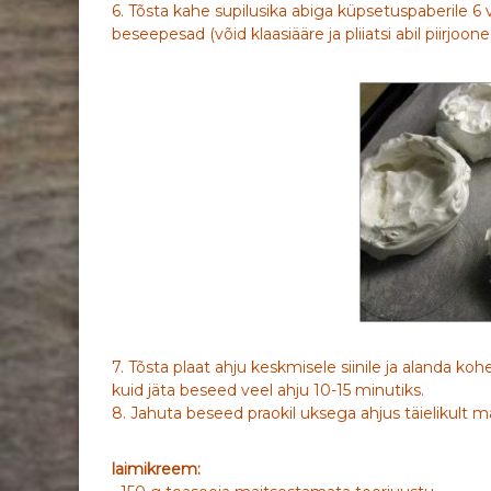
6. Tõsta kahe supilusika abiga küpsetuspaberile 
beseepesad (võid klaasiääre ja pliiatsi abil piirjoon
7. Tõsta plaat ahju keskmisele siinile ja alanda koh
kuid jäta beseed veel ahju 10-15 minutiks.
8. Jahuta beseed praokil uksega ahjus täielikult m
laimikreem: