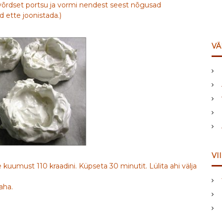
6 võrdset portsu ja vormi nendest seest nõgusad
ed ette joonistada.)
VÄ
VI
e kuumust 110 kraadini. Küpseta 30 minutit. Lülita ahi välja
aha.