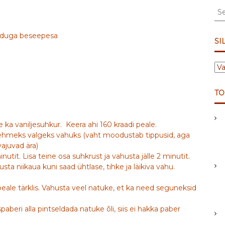
S
e
a
õduga beseepesa
r
SI
c
h
S
f
I
o
L
r
TO
D
:
I
D
 ka vaniljesuhkur. Keera ahi 160 kraadi peale.
ehmeks valgeks vahuks (vaht moodustab tippusid, aga
ajuvad ära)
utit. Lisa teine osa suhkrust ja vahusta jälle 2 minutit.
sta niikaua kuni saad ühtlase, tihke ja läikiva vahu.
peale tärklis. Vahusta veel natuke, et ka need seguneksid
beri alla pintseldada natuke õli, siis ei hakka paber